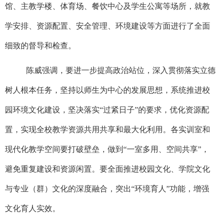
馆、主教学楼、体育场、餐饮中心及学生公寓等
场所
，就教
学安排、资源配置、安全管理、环境建设等方面进行了全面
细致的督导和
检查
。
陈威强调，要进一步提高政治站位，深入贯彻落实立德
树人根本任务，坚持以师生为中心的发展思想
，
系统推进校
园环境文化建设，
坚决落实
“过紧日子”的要求，
优化资源配
置
，
实现全校教学资源
共用
共享和最大化利用。各实训室和
现代化教学空间要打破壁垒，做到
“
一室多用、空间共享
”
，
避免重复建设和资源闲置。
要
全面推进校园文化、学院文化
与专业
（
群）
文化的深度融合，突出
“
环境育人
”
功能
，
增强
文化育人实效。