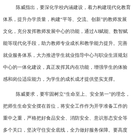
陈威
指出，要
深化
学校
内涵建设，着力构建现代化教育
体系
，
提升办学质量
，
构建
“
平等、交流、创新
”
的教师发展
文化，充分发挥教师发展中心的功能，通过
AI
赋能、数智赋
能等现代化手段，助力教师专业成长和教学能力提升。完善
就业服务体系
，
大力推进
学生
就业指导中心与职业生涯规划
中心的一体化建设，真正发挥其内在功能，增强学生的体验
感和岗位适应能力
，
为学生的成长成才提供坚实支撑。
陈威
要求
，
要
牢固树立
“
生命至上、
安全第一
”
的理念，
把师生生命安全摆在首位
，
将安全工作作为开学准备工作的
重中之重
，
严格把好
食品安全、消防安全
、
意识形态安全
等
多个
关口，坚决守住安全底线
，
全力做好服务保障。要高度