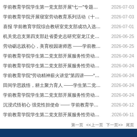
学前教育学院学生第一党支部开展“七一”专题党课
2026-07-03
学前教育学院开展寝室劳动教育系列活动（十二）24、25级6月寝室劳动活动
2026-07-03
喜报 学前教育学院综合教研室党支部成功入选全市先进基层党组织
2026-07-01
机关党总支第四支部赴省委史志研究室龙江史志展馆开展主题党日活动
2026-06-25
劳动砺志践初心，美育校园谢师恩 ——学前教育学院学生骨干与预备党员携手开展环境美化志愿服务活动
2026-06-25
学前教育学院学生第二党支部开展服务性劳动系列活动（二十一）——拾取自然之美，巧手劳育润心
2026-06-24
学前教育学院学生第二党支部开展服务性劳动系列活动（二十三）——观自然印迹，润幼儿童心
2026-06-24
学前教育学院“劳动精神薪火讲堂”第四讲——“耕途启航·粮安有我”行走的思政课活动
2026-06-24
田间学思践悟，耕土聚力育人 ——学生第二党支部开展土豆种植实践暨田间微党课活动
2026-06-24
学前教育学院学生第二党支部开展服务性劳动系列活动（二十二）——探寻稼轩农耕忆，践行志愿育人心
2026-06-24
沉浸式悟初心 强党性担使命 —— 学前教育学院党总支赴哈尔滨初心思政综合教育馆开展主题党日活动
2026-06-12
学前教育学院学生第二党支部开展服务性劳动系列活动（十九）——宣讲稻禾故事，传承惜粮美德
2026-06-11
第一页
<<上一页
下一页>>
尾页