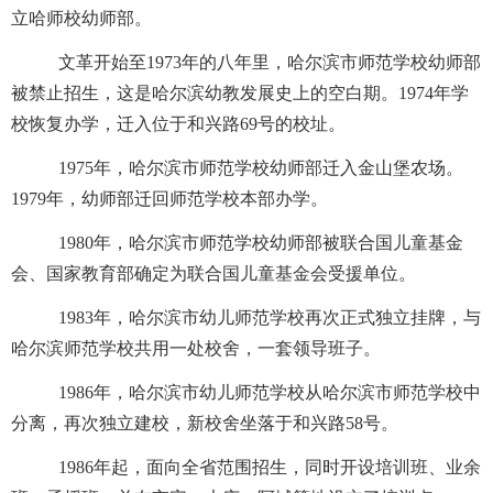
立哈师校幼师部。
文革开始至
1973
年的八年里，哈尔滨市师范学校幼师部
被禁止招生，这是哈尔滨幼教发展史上的空白期。
1974
年学
校恢复办学，迁入位于和兴路
69
号的校址。
1975
年，哈尔滨市师范学校幼师部迁入金山堡农场。
1979
年，幼师部迁回师范学校本部办学。
1980
年，哈尔滨市师范学校幼师部被联合国儿童基金
会、国家教育部确定为联合国儿童基金会受援单位。
1983
年，哈尔滨市幼儿师范学校再次正式独立挂牌，与
哈尔滨师范学校共用一处校舍，一套领导班子。
1986
年，哈尔滨市幼儿师范学校从哈尔滨市师范学校中
分离，再次独立建校，新校舍坐落于和兴路
58
号。
1986
年起，面向全省范围招生，同时开设培训班、业余