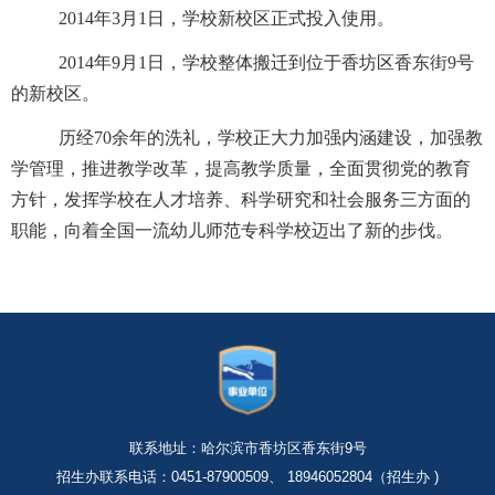
2014
年
3
月
1
日，学校新校区正式投入使用。
2014
年
9
月
1
日，学校整体搬迁到位于香坊区香东街
9
号
的新校区。
历经
70
余年的洗礼，学校正大力加强内涵建设，加强教
学管理，推进教学改革，提高教学质量，全面贯彻党的教育
方针，发挥学校在人才培养、科学研究和社会服务三方面的
职能，向着全国一流幼儿师范专科学校迈出了新的步伐。
联系地址：哈尔滨市香坊区香东街9号
招生办联系电话：0451-87900509、 18946052804（招生办 )